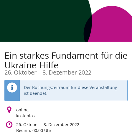
Zum
Haupt-
Inhalt
springen
Ein starkes Fundament für die
Ukraine-Hilfe
bis
26. Oktober
–
8. Dezember 2022
Der Buchungszeitraum für diese Veranstaltung
ist beendet.
online,
kostenlos
bis
26. Oktober
–
8. Dezember 2022
Beginn:
00:00
Uhr