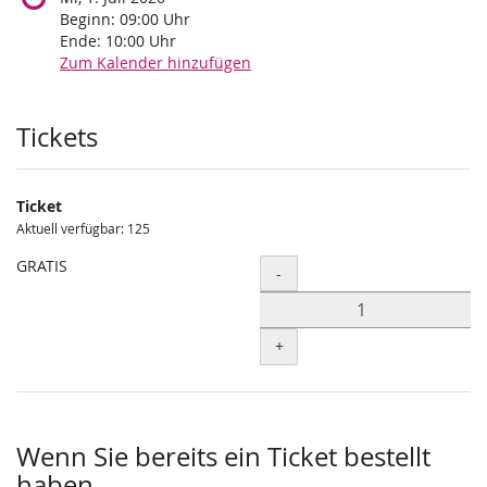
Beginn:
09:00
Uhr
Ende:
10:00
Uhr
Zum Kalender hinzufügen
Produkte
Tickets
Ticket
Aktuell verfügbar: 125
GRATIS
Menge
-
+
Wenn Sie bereits ein Ticket bestellt
haben